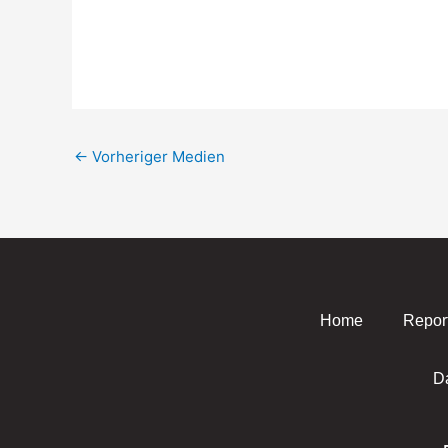
←
Vorheriger Medien
Home
Repor
D