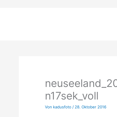
Zum
Inhalt
springen
neuseeland_2
n17sek_voll
Von
kadusfoto
/
28. Oktober 2016