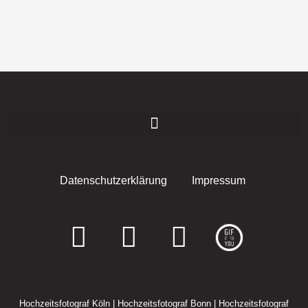
Datenschutzerklärung
Impressum
F
I
E
a
n
n
c
s
v
Hochzeitsfotograf Köln
|
Hochzeitsfotograf Bonn
|
Hochzeitsfotograf