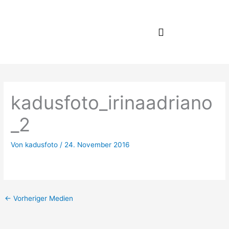
Zum
Inhalt
springen
kadusfoto_irinaadriano
_2
Von
kadusfoto
/
24. November 2016
←
Vorheriger Medien