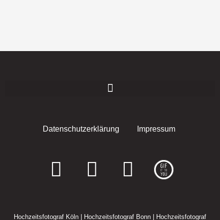
Datenschutzerklärung
Impressum
F
I
E
a
n
n
c
s
v
Hochzeitsfotograf Köln
|
Hochzeitsfotograf Bonn
|
Hochzeitsfotograf