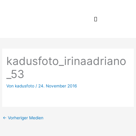
Zum
Inhalt
springen
kadusfoto_irinaadriano
_53
Von
kadusfoto
/
24. November 2016
←
Vorheriger Medien