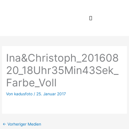
Zum
Inhalt
springen
Ina&Christoph_201608
20_18Uhr35Min43Sek_
Farbe_Voll
Von
kadusfoto
/
25. Januar 2017
←
Vorheriger Medien