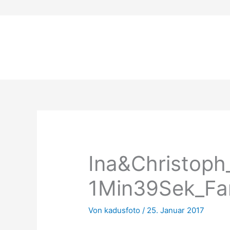
Zum
Inhalt
springen
Ina&Christop
1Min39Sek_Far
Von
kadusfoto
/
25. Januar 2017