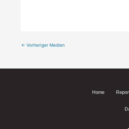
←
Vorheriger Medien
Home
Repor
D