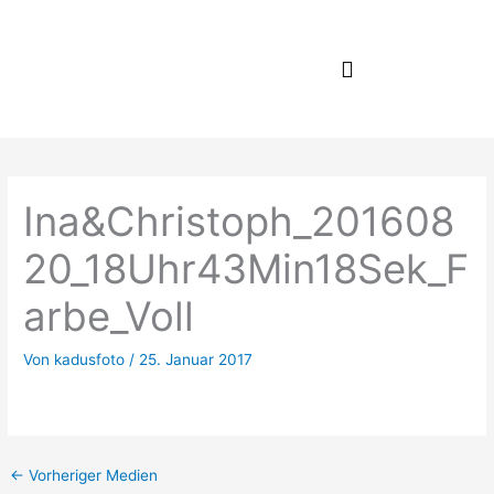
Zum
Inhalt
springen
Ina&Christoph_201608
20_18Uhr43Min18Sek_F
arbe_Voll
Von
kadusfoto
/
25. Januar 2017
←
Vorheriger Medien