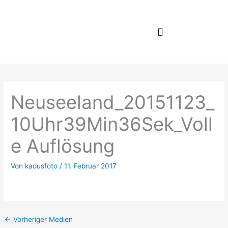
Zum
Inhalt
springen
Neuseeland_20151123_
10Uhr39Min36Sek_Voll
e Auflösung
Von
kadusfoto
/
11. Februar 2017
←
Vorheriger Medien