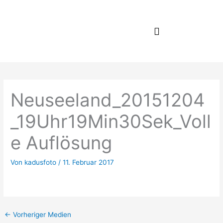
Zum
Inhalt
springen
Neuseeland_20151204
_19Uhr19Min30Sek_Voll
e Auflösung
Von
kadusfoto
/
11. Februar 2017
←
Vorheriger Medien