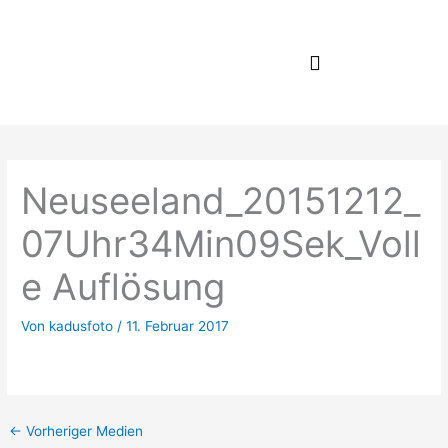
Zum
Inhalt
springen
Neuseeland_20151212_
07Uhr34Min09Sek_Voll
e Auflösung
Von
kadusfoto
/
11. Februar 2017
←
Vorheriger Medien