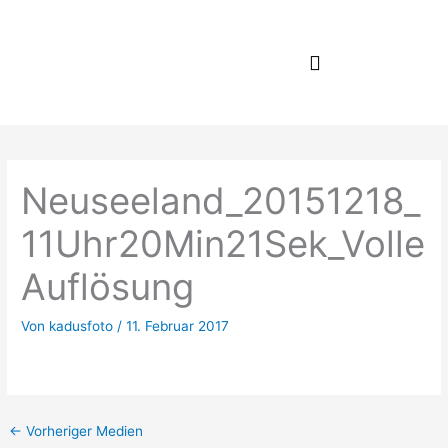
Zum
Inhalt
springen
Neuseeland_20151218_
11Uhr20Min21Sek_Volle
Auflösung
Von
kadusfoto
/
11. Februar 2017
←
Vorheriger Medien