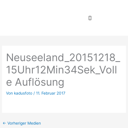
Zum
Inhalt
springen
Neuseeland_20151218_
15Uhr12Min34Sek_Voll
e Auflösung
Von
kadusfoto
/
11. Februar 2017
←
Vorheriger Medien