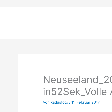
Zum
Inhalt
springen
Neuseeland_2
in52Sek_Volle 
Von
kadusfoto
/
11. Februar 2017