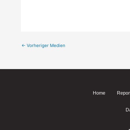
←
Vorheriger Medien
Home
Repor
D