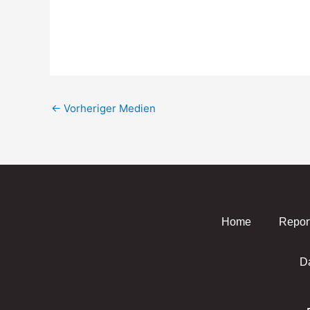
←
Vorheriger Medien
Home
Repor
D