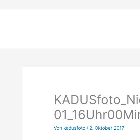
Zum
Inhalt
springen
KADUSfoto_Ni
01_16Uhr00Min
Von
kadusfoto
/
2. Oktober 2017