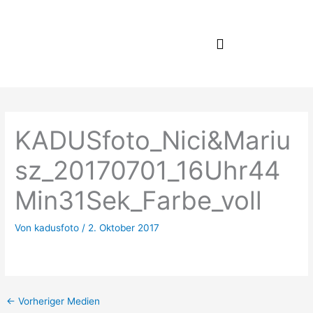
Zum
Inhalt
springen
KADUSfoto_Nici&Mariu
sz_20170701_16Uhr44
Min31Sek_Farbe_voll
Von
kadusfoto
/
2. Oktober 2017
←
Vorheriger Medien