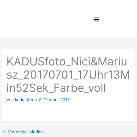
Zum
Inhalt
springen
KADUSfoto_Nici&Mariu
sz_20170701_17Uhr13M
in52Sek_Farbe_voll
Von
kadusfoto
/
2. Oktober 2017
←
Vorheriger Medien