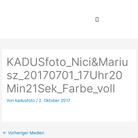
Zum
Inhalt
springen
KADUSfoto_Nici&Mariu
sz_20170701_17Uhr20
Min21Sek_Farbe_voll
Von
kadusfoto
/
2. Oktober 2017
←
Vorheriger Medien