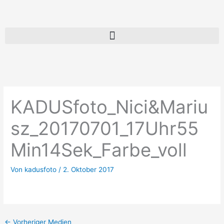
Zum
Inhalt
springen
KADUSfoto_Nici&Mariu
sz_20170701_17Uhr55
Min14Sek_Farbe_voll
Von
kadusfoto
/
2. Oktober 2017
←
Vorheriger Medien