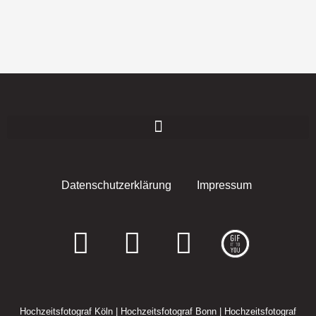
Datenschutzerklärung
Impressum
F
I
E
a
n
n
c
s
v
Hochzeitsfotograf Köln
|
Hochzeitsfotograf Bonn
|
Hochzeitsfotograf