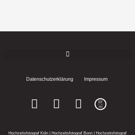
Datenschutzerklärung
Impressum
F
I
E
a
n
n
c
s
v
Hochzeitsfotograf Köln
|
Hochzeitsfotograf Bonn
|
Hochzeitsfotograf