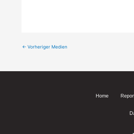
←
Vorheriger Medien
Home
Repor
D