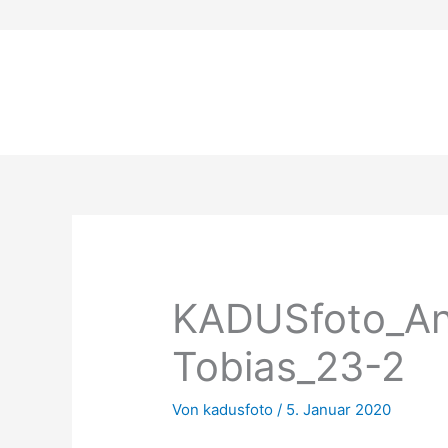
Zum
Inhalt
springen
KADUSfoto_An
Tobias_23-2
Von
kadusfoto
/
5. Januar 2020