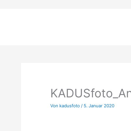
Zum
Inhalt
springen
KADUSfoto_An
Von
kadusfoto
/
5. Januar 2020