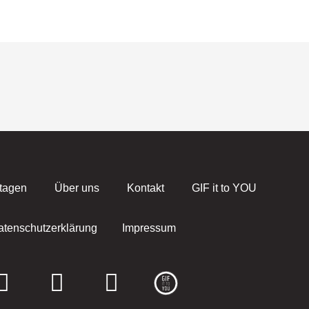
tagen
Über uns
Kontakt
GIF it to YOU
atenschutzerklärung
Impressum
F
I
E
a
n
n