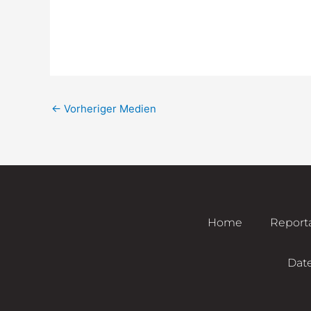
←
Vorheriger Medien
Home
Report
Dat