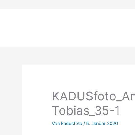
Zum
Inhalt
springen
KADUSfoto_An
Tobias_35-1
Von
kadusfoto
/
5. Januar 2020