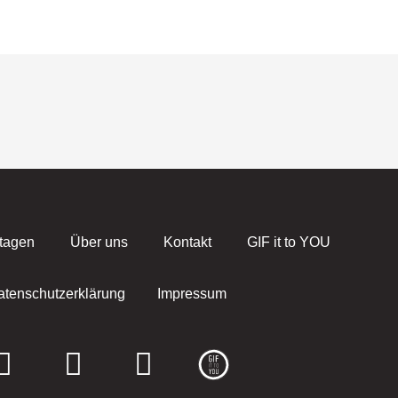
tagen
Über uns
Kontakt
GIF it to YOU
atenschutzerklärung
Impressum
F
I
E
a
n
n