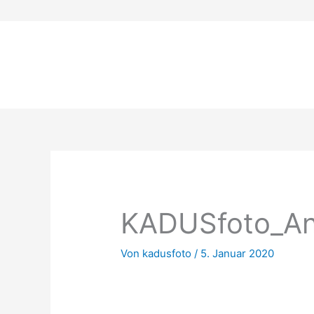
Zum
Inhalt
springen
KADUSfoto_An
Von
kadusfoto
/
5. Januar 2020