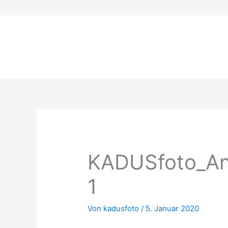
Zum
Inhalt
springen
KADUSfoto_An
1
Von
kadusfoto
/
5. Januar 2020