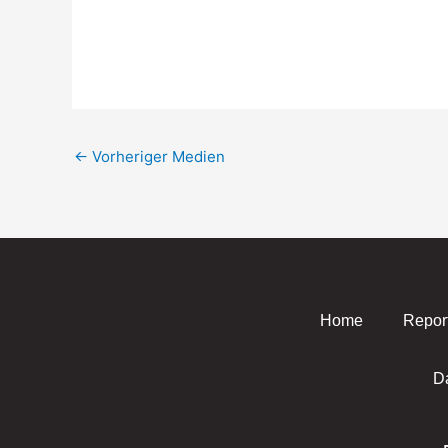
←
Vorheriger Medien
Home
Repor
D