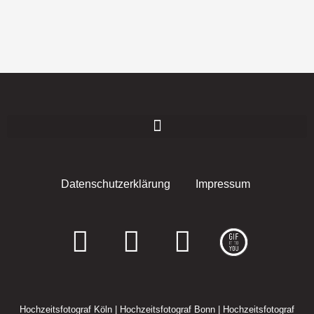
Datenschutzerklärung
Impressum
F
I
E
a
n
n
c
s
v
Hochzeitsfotograf Köln
|
Hochzeitsfotograf Bonn
|
Hochzeitsfotograf