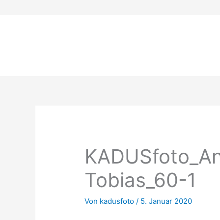
Zum
Inhalt
springen
KADUSfoto_An
Tobias_60-1
Von
kadusfoto
/
5. Januar 2020