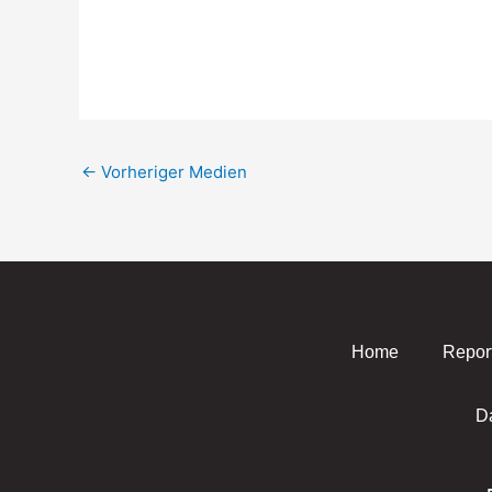
←
Vorheriger Medien
Home
Repor
D