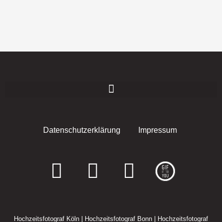
Datenschutzerklärung
Impressum
F
I
E
a
n
n
c
s
v
Hochzeitsfotograf Köln
|
Hochzeitsfotograf Bonn
|
Hochzeitsfotograf