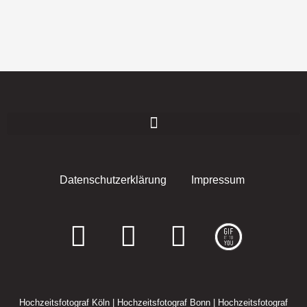
Datenschutzerklärung
Impressum
F
I
E
a
n
n
c
s
v
Hochzeitsfotograf Köln
|
Hochzeitsfotograf Bonn
|
Hochzeitsfotograf