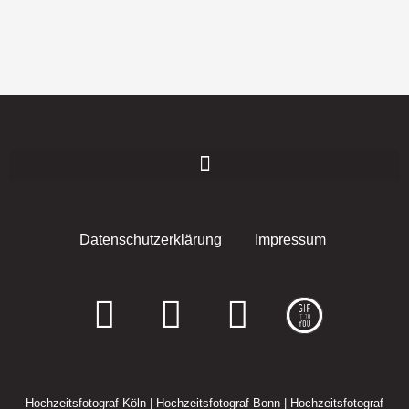
Datenschutzerklärung
Impressum
F
I
E
a
n
n
c
s
v
Hochzeitsfotograf Köln
|
Hochzeitsfotograf Bonn
|
Hochzeitsfotograf