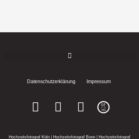
Datenschutzerklärung
Impressum
F
I
E
a
n
n
c
s
v
Hochzeitsfotograf Köln
|
Hochzeitsfotograf Bonn
|
Hochzeitsfotograf