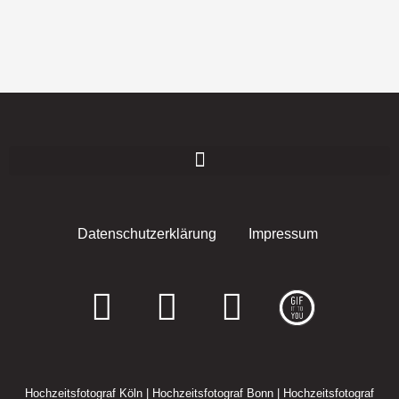
Datenschutzerklärung
Impressum
F
I
E
a
n
n
c
s
v
Hochzeitsfotograf Köln
|
Hochzeitsfotograf Bonn
|
Hochzeitsfotograf