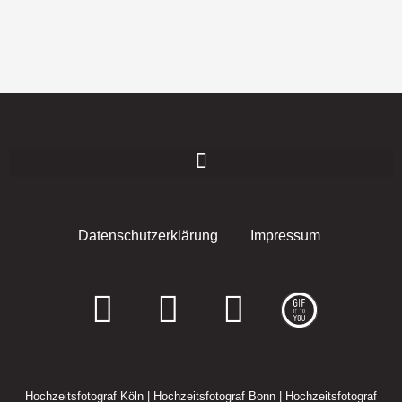
Datenschutzerklärung
Impressum
F
I
E
a
n
n
c
s
v
Hochzeitsfotograf Köln
|
Hochzeitsfotograf Bonn
|
Hochzeitsfotograf