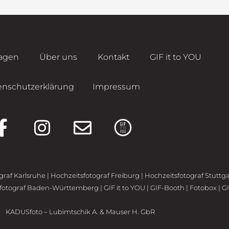
agen
Über uns
Kontakt
GIF it to YOU
enschutzerklärung
Impressum
F
I
E
a
n
n
c
s
v
e
t
e
graf Karlsruhe
|
Hochzeitsfotograf Freiburg
|
Hochzeitsfotograf Stuttga
sfotograf Baden-Württemberg
|
GIF it to YOU
|
GIF-Booth
|
Fotobox
|
G
b
a
l
o
g
o
 |
KADUSfoto – Lubimtschik A. & Mauser H. GbR