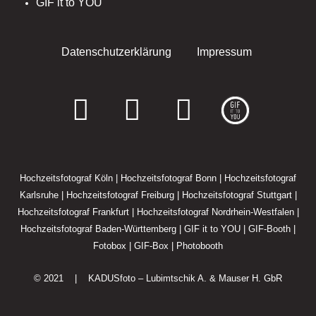
GIF it to YOU
Datenschutzerklärung
Impressum
F
I
E
a
n
n
c
s
v
Hochzeitsfotograf Köln
|
Hochzeitsfotograf Bonn
|
Hochzeitsfotograf
e
t
e
Karlsruhe
|
Hochzeitsfotograf Freiburg
|
Hochzeitsfotograf Stuttgart
|
Hochzeitsfotograf Frankfurt
|
Hochzeitsfotograf Nordrhein-Westfalen
|
b
a
l
Hochzeitsfotograf Baden-Württemberg
|
GIF it to YOU
|
GIF-Booth
|
o
g
o
Fotobox
|
GIF-Box
|
Photobooth
o
r
p
© 2021 |
KADUSfoto – Lubimtschik A. & Mauser H. GbR
k
a
e