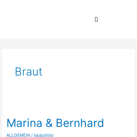
Zum
Inhalt
springen
Braut
Marina
&
Marina & Bernhard
Bernhard
ALLGEMEIN
/
kadusfoto