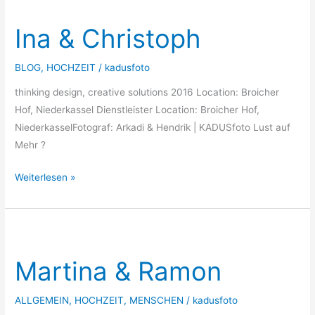
&
Ina & Christoph
Christoph
BLOG
,
HOCHZEIT
/
kadusfoto
thinking design, creative solutions 2016 Location: Broicher
Hof, Niederkassel Dienstleister Location: Broicher Hof,
NiederkasselFotograf: Arkadi & Hendrik | KADUSfoto Lust auf
Mehr ?
Weiterlesen »
Martina
&
Martina & Ramon
Ramon
ALLGEMEIN
,
HOCHZEIT
,
MENSCHEN
/
kadusfoto