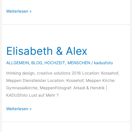
Weiterlesen »
Elisabeth
&
Elisabeth & Alex
Alex
ALLGEMEIN
,
BLOG
,
HOCHZEIT
,
MENSCHEN
/
kadusfoto
thinking design, creative solutions 2016 Location: Kossehof,
Meppen Dienstleister Location: Kossehof, Meppen Kirche:
Gymnasialkirche, MeppenFotograf: Arkadi & Hendrik |
KADUSfoto Lust auf Mehr ?
Weiterlesen »
Ina