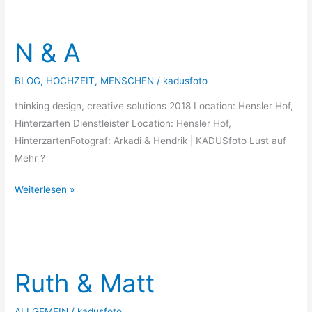
N
&
N & A
A
BLOG
,
HOCHZEIT
,
MENSCHEN
/
kadusfoto
thinking design, creative solutions 2018 Location: Hensler Hof,
Hinterzarten Dienstleister Location: Hensler Hof,
HinterzartenFotograf: Arkadi & Hendrik | KADUSfoto Lust auf
Mehr ?
Weiterlesen »
Ruth
&
Ruth & Matt
Matt
ALLGEMEIN
/
kadusfoto