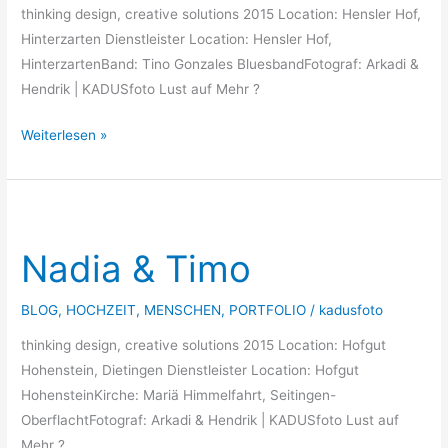
thinking design, creative solutions 2015 Location: Hensler Hof,
Hinterzarten Dienstleister Location: Hensler Hof,
HinterzartenBand: Tino Gonzales BluesbandFotograf: Arkadi &
Hendrik | KADUSfoto Lust auf Mehr ?
Weiterlesen »
Nadia
&
Nadia & Timo
Timo
BLOG
,
HOCHZEIT
,
MENSCHEN
,
PORTFOLIO
/
kadusfoto
thinking design, creative solutions 2015 Location: Hofgut
Hohenstein, Dietingen Dienstleister Location: Hofgut
HohensteinKirche: Mariä Himmelfahrt, Seitingen-
OberflachtFotograf: Arkadi & Hendrik | KADUSfoto Lust auf
Mehr ?