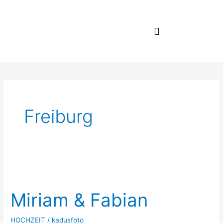
Zum
Inhalt
springen
Freiburg
Miriam
&
Miriam & Fabian
Fabian
HOCHZEIT
/
kadusfoto