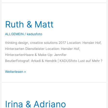
Ruth
&
Ruth & Matt
Matt
ALLGEMEIN
/
kadusfoto
thinking design, creative solutions 2017 Location: Hensler Hof,
Hinterzarten Dienstleister Location: Hensler Hof,
HinterzartenHaare & Make-Up: Jennifer
BeutlerFotograf: Arkadi & Hendrik | KADUSfoto Lust auf Mehr ?
Weiterlesen »
Irina
&
Irina & Adriano
Adriano