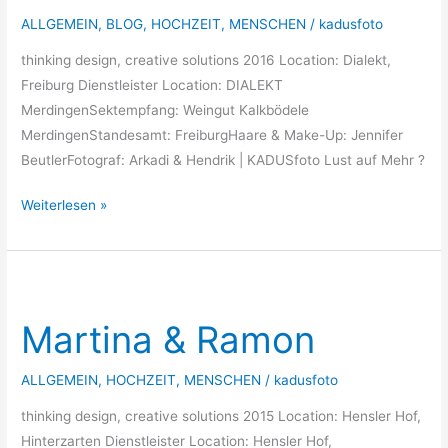
ALLGEMEIN
,
BLOG
,
HOCHZEIT
,
MENSCHEN
/
kadusfoto
thinking design, creative solutions 2016 Location: Dialekt,
Freiburg Dienstleister Location: DIALEKT
MerdingenSektempfang: Weingut Kalkbödele
MerdingenStandesamt: FreiburgHaare & Make-Up: Jennifer
BeutlerFotograf: Arkadi & Hendrik | KADUSfoto Lust auf Mehr ?
Weiterlesen »
Martina
&
Martina & Ramon
Ramon
ALLGEMEIN
,
HOCHZEIT
,
MENSCHEN
/
kadusfoto
thinking design, creative solutions 2015 Location: Hensler Hof,
Hinterzarten Dienstleister Location: Hensler Hof,