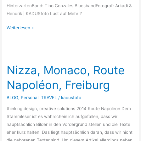
HinterzartenBand: Tino Gonzales BluesbandFotograf: Arkadi &
Hendrik | KADUSfoto Lust auf Mehr ?
Weiterlesen »
Nizza,
Monaco,
Nizza, Monaco, Route
Route
Napoléon,
Napoléon, Freiburg
Freiburg
BLOG
,
Personal
,
TRAVEL
/
kadusfoto
thinking design, creative solutions 2014 Route Napoléon Dem
Stammleser ist es wahrscheinlich aufgefallen, dass wir
hauptsächlich Bilder in den Vordergrund stellen und die Texte
eher kurz halten. Das liegt hauptsächlich daran, dass wir nicht
die geborenen Texter sind. Um diesem Artikel allerdings neben