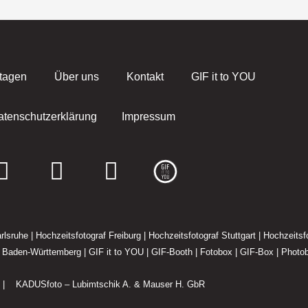
tagen
Über uns
Kontakt
GIF it to YOU
atenschutzerklärung
Impressum
F
I
E
a
n
n
c
s
v
e
t
e
rlsruhe
|
Hochzeitsfotograf Freiburg
|
Hochzeitsfotograf Stuttgart
|
Hochzeitsfo
f Baden-Württemberg
|
GIF it to YOU
|
GIF-Booth
|
Fotobox
|
GIF-Box
|
Photo
b
a
l
o
g
o
1 |
KADUSfoto – Lubimtschik A. & Mauser H. GbR